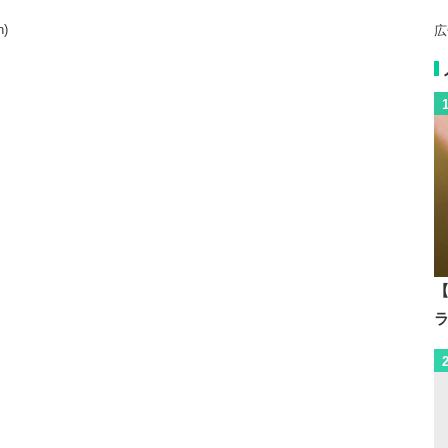
)
広
【