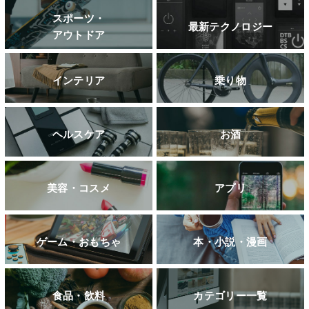
スポーツ・
最新テクノロジー
アウトドア
インテリア
乗り物
ヘルスケア
お酒
美容・コスメ
アプリ
ゲーム・おもちゃ
本・小説・漫画
食品・飲料
カテゴリー一覧