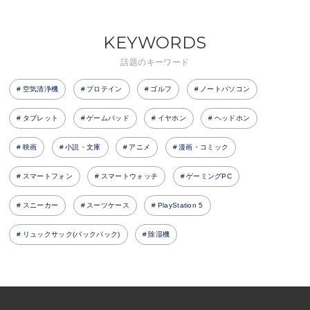
KEYWORDS
話題のキーワード
空気清浄機
プロテイン
ゴルフ
ノートパソコン
タブレット
ゲームパッド
イヤホン
ヘッドホン
映画
小説・文庫
アニメ
漫画・コミック
スマートフォン
スマートウォッチ
ゲーミングPC
スニーカー
スーツケース
PlayStation 5
リュックサック(バックパック)
除湿機