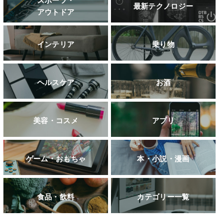
スポーツ・
最新テクノロジー
アウトドア
インテリア
乗り物
ヘルスケア
お酒
美容・コスメ
アプリ
ゲーム・おもちゃ
本・小説・漫画
食品・飲料
カテゴリー一覧