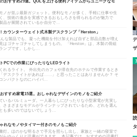
トのおすすめ29選。QOLを上げる便利アイテムからユニークなモ
モノが並ぶ最新ガジェット。便利なモノが多く、手軽に仕事や生
く、技術の進歩を実感できるおもしろさを得られるのが魅力で
品が展開されているか自分で...
カウンターウェイト式木製デスクランプ「Herston」
どんな製品でも、凝った機能を付け加えれば自ずと部品点数が増え
はゴチャゴチャしてしまうもの。 「Herston」は、木製の骨組
ンプです。しかし...
トPCでの作業にぴったりなLEDライト
くれるライト。 外出先のカフェや滞在先のホテルで作業するとき
「デスクライトがあれば……」と思ったことはありませんか？ そ
ンパクトなのにハイパ...
のおすすめ家電15選。おしゃれなデザインのモノをご紹介
ているバルミューダ。一人暮らしにぴったりな小型家電が充実し
、さまざまなモデルがラインナップされているため、どれを選ん
も多いのではないでしょう...
しゃれなモノやタイマー付きのモノもご紹介
書灯。ほのかな明るさで手元を照らし出し、家族と一緒の寝室で
がらゆっくりと読書ができます。 本記事では、おすすめの読書灯