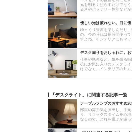
元を明るく照らすだけでなく
るさやバッテリー性能などが異
優しい光は疲れない。目に優し
ゆっくり読書を楽しんだり、
の。今の時代は長時間使って
すよね。インテリアにもマッチ
デスク周りをおしゃれに。お
仕事や勉強など、気を張る時
机にお気に入りのデスクライ
けでなく、インテリアの1つに
「デスクライト」に関連する記事一覧
テーブルランプのおすすめ2
部屋の雰囲気を演出し、手元
り、リラックスタイムを心地
なるので、どれを選ぶか迷って