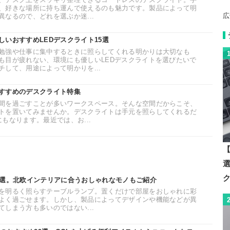
、好きな場所に持ち運んで使えるのも魅力です。製品によって明
広
なるので、どれを選ぶか迷...
いおすすめLEDデスクライト15選
勉強や仕事に集中するときに照らしてくれる明かりは大切なも
も目が疲れない、環境にも優しいLEDデスクライトを選びたいで
して、用途によって明かりを...
すすめのデスクライト特集
間を過ごすことが多いワークスペース。そんな空間だからこそ、
トを置いてみませんか。デスクライトは手元を照らしてくれるだ
もなります。最近では、お...
【
0選。北欧インテリアに合うおしゃれなモノもご紹介
を明るく照らすテーブルランプ。置くだけで部屋をおしゃれに彩
よく過ごせます。しかし、製品によってデザインや機能などが異
しまう方も多いのではない...