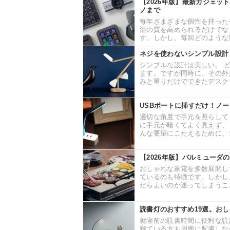
【2026年版】最新ガジェッ
ノまで
毎年さまざまな個性を持った
活の質を高められるだけでな
す。しかし、毎回どのような製
ネジを使わないシンプル設計！
シンプルな設計は美しい。 
ます。ですが同時に、その外見
みと重りだけでできたデスクラ
USBポートに挿すだけ！ノー
適切な角度で手元を照らして
に手元が暗くてよく見えず、
んな要望にこたえるために、コ
【2026年版】バルミューダ
おしゃれな家電を多数展開し
ているのも特徴です。しかし
だらよいのか迷ってしまうこと
読書灯のおすすめ19選。お
就寝前の読書時間に便利な読
寝ている方も周囲に配慮しな