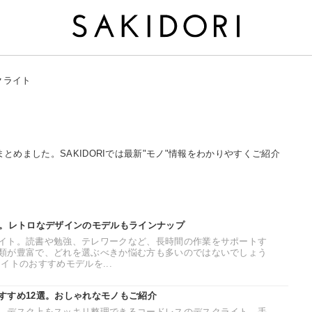
クライト
まとめました。SAKIDORIでは最新"モノ"情報をわかりやすくご紹介
選。レトロなデザインのモデルもラインナップ
イト。読書や勉強、テレワークなど、長時間の作業をサポートす
類が豊富で、どれを選ぶべきか悩む方も多いのではないでしょう
イトのおすすめモデルを...
すすめ12選。おしゃれなモノもご紹介
、デスク上をスッキリ整理できるコードレスのデスクライト。手