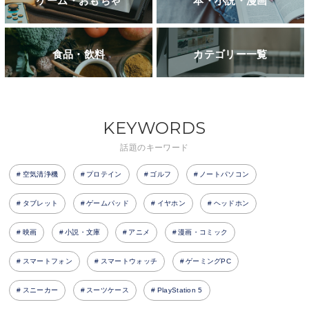
ゲーム・おもちゃ
本・小説・漫画
食品・飲料
カテゴリー一覧
KEYWORDS
話題のキーワード
空気清浄機
プロテイン
ゴルフ
ノートパソコン
タブレット
ゲームパッド
イヤホン
ヘッドホン
映画
小説・文庫
アニメ
漫画・コミック
スマートフォン
スマートウォッチ
ゲーミングPC
スニーカー
スーツケース
PlayStation 5