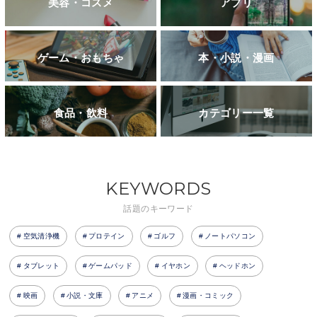
美容・コスメ
アプリ
ゲーム・おもちゃ
本・小説・漫画
食品・飲料
カテゴリー一覧
KEYWORDS
話題のキーワード
空気清浄機
プロテイン
ゴルフ
ノートパソコン
タブレット
ゲームパッド
イヤホン
ヘッドホン
映画
小説・文庫
アニメ
漫画・コミック