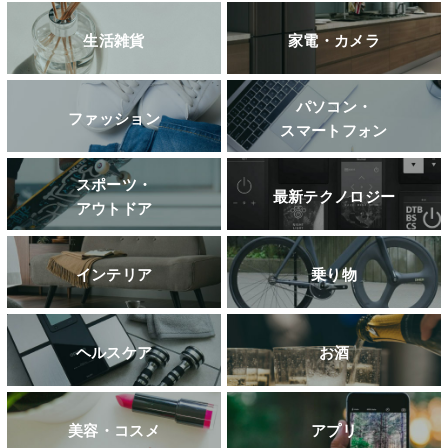
生活雑貨
家電・カメラ
パソコン・
ファッション
スマートフォン
スポーツ・
最新テクノロジー
アウトドア
インテリア
乗り物
ヘルスケア
お酒
美容・コスメ
アプリ