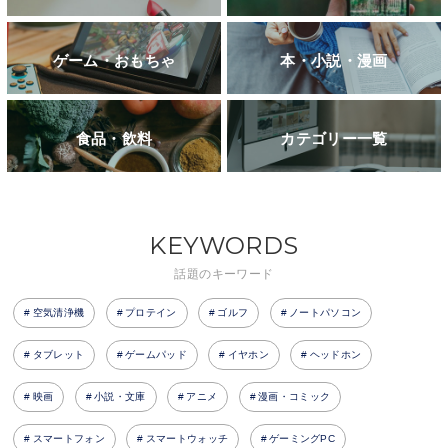
ゲーム・おもちゃ
本・小説・漫画
食品・飲料
カテゴリー一覧
KEYWORDS
話題のキーワード
空気清浄機
プロテイン
ゴルフ
ノートパソコン
タブレット
ゲームパッド
イヤホン
ヘッドホン
映画
小説・文庫
アニメ
漫画・コミック
スマートフォン
スマートウォッチ
ゲーミングPC