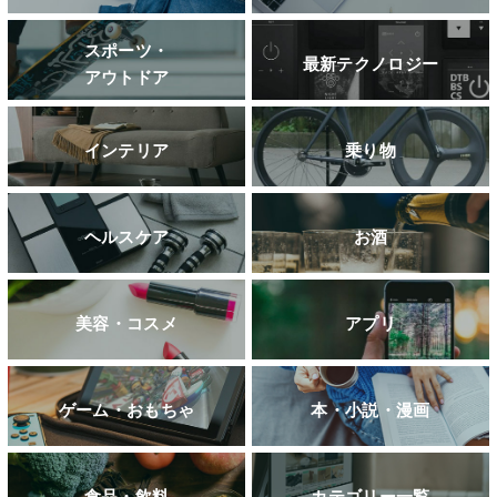
スポーツ・
最新テクノロジー
アウトドア
インテリア
乗り物
ヘルスケア
お酒
美容・コスメ
アプリ
ゲーム・おもちゃ
本・小説・漫画
食品・飲料
カテゴリー一覧