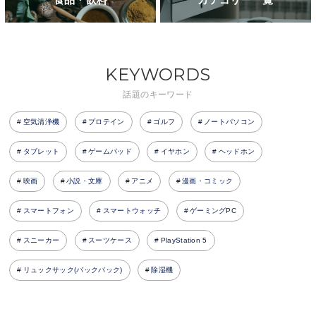
KEYWORDS
話題のキーワード
空気清浄機
プロテイン
ゴルフ
ノートパソコン
タブレット
ゲームパッド
イヤホン
ヘッドホン
映画
小説・文庫
アニメ
漫画・コミック
スマートフォン
スマートウォッチ
ゲーミングPC
スニーカー
スーツケース
PlayStation 5
リュックサック(バックパック)
除湿機