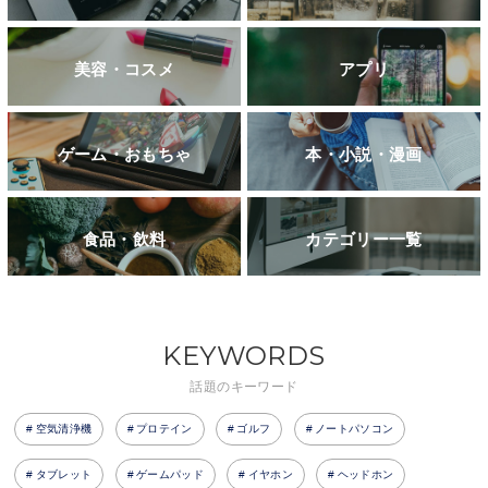
美容・コスメ
アプリ
ゲーム・おもちゃ
本・小説・漫画
食品・飲料
カテゴリー一覧
KEYWORDS
話題のキーワード
空気清浄機
プロテイン
ゴルフ
ノートパソコン
タブレット
ゲームパッド
イヤホン
ヘッドホン