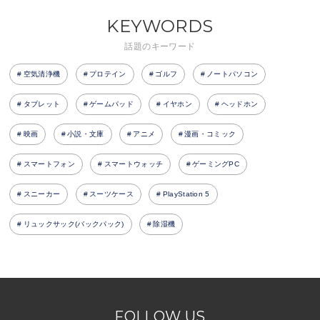
KEYWORDS
話題のキーワード
空気清浄機
プロテイン
ゴルフ
ノートパソコン
タブレット
ゲームパッド
イヤホン
ヘッドホン
映画
小説・文庫
アニメ
漫画・コミック
スマートフォン
スマートウォッチ
ゲーミングPC
スニーカー
スーツケース
PlayStation 5
リュックサック(バックパック)
除湿機
FOLLOW US