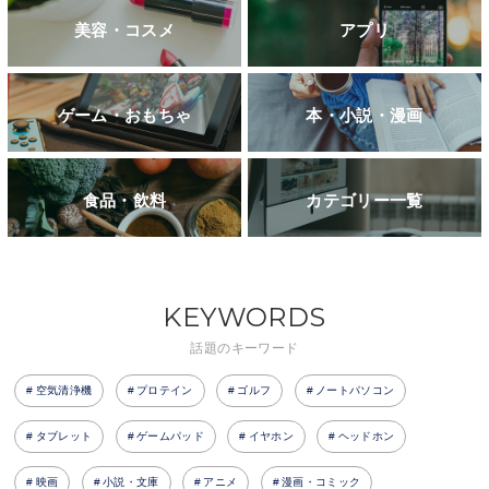
美容・コスメ
アプリ
ゲーム・おもちゃ
本・小説・漫画
食品・飲料
カテゴリー一覧
KEYWORDS
話題のキーワード
空気清浄機
プロテイン
ゴルフ
ノートパソコン
タブレット
ゲームパッド
イヤホン
ヘッドホン
映画
小説・文庫
アニメ
漫画・コミック