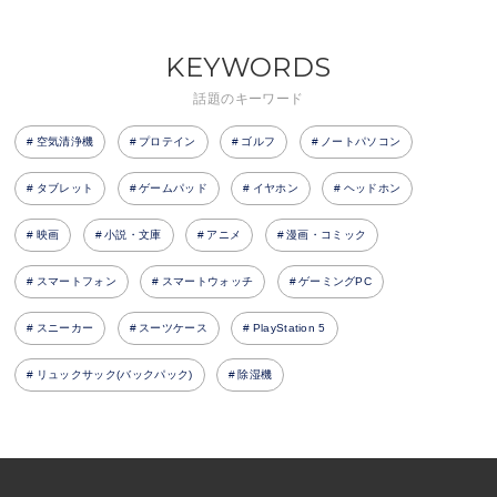
KEYWORDS
話題のキーワード
空気清浄機
プロテイン
ゴルフ
ノートパソコン
タブレット
ゲームパッド
イヤホン
ヘッドホン
映画
小説・文庫
アニメ
漫画・コミック
スマートフォン
スマートウォッチ
ゲーミングPC
スニーカー
スーツケース
PlayStation 5
リュックサック(バックパック)
除湿機