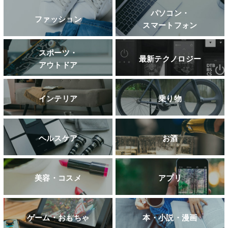
パソコン・
ファッション
スマートフォン
スポーツ・
最新テクノロジー
アウトドア
インテリア
乗り物
ヘルスケア
お酒
美容・コスメ
アプリ
ゲーム・おもちゃ
本・小説・漫画