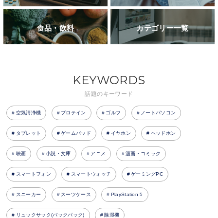
食品・飲料
カテゴリー一覧
KEYWORDS
話題のキーワード
空気清浄機
プロテイン
ゴルフ
ノートパソコン
タブレット
ゲームパッド
イヤホン
ヘッドホン
映画
小説・文庫
アニメ
漫画・コミック
スマートフォン
スマートウォッチ
ゲーミングPC
スニーカー
スーツケース
PlayStation 5
リュックサック(バックパック)
除湿機