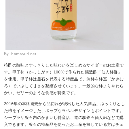
By:
hamayuri.net
柿酢の酸味とすっきりした味わいを楽しめるサイダーのお土産で
す。甲子柿（かっしがき）100%で作られた醸造酢「仙人柿酢」
を使用。甲子柿は釜石を代表する特産品で、渋柿を柿室（かきむ
ろ）でいぶして甘さを凝縮させています。一般的な柿よりやわら
かい、ゼリーのような食感が特徴です。
2016年の本格発売から品切れが続出した人気商品。ぷっくりとし
た柿をイメージした、ポップなラベルデザインもポイントです。
シープラザ釜石内のかまいし特産店、道の駅釜石仙人峠などで購
入できます。釜石の特産品を使ったお土産を探している方はチェ