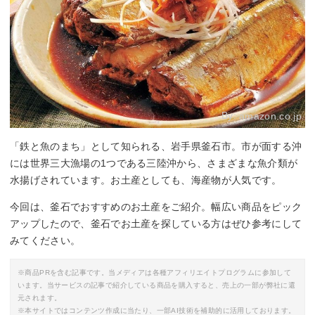
By:
amazon.co.jp
「鉄と魚のまち」として知られる、岩手県釜石市。市が面する沖
には世界三大漁場の1つである三陸沖から、さまざまな魚介類が
水揚げされています。お土産としても、海産物が人気です。
今回は、釜石でおすすめのお土産をご紹介。幅広い商品をピック
アップしたので、釜石でお土産を探している方はぜひ参考にして
みてください。
※商品PRを含む記事です。当メディアは各種アフィリエイトプログラムに参加して
います。当サービスの記事で紹介している商品を購入すると、売上の一部が弊社に還
元されます。
※本サイトではコンテンツ作成に当たり、一部AI技術を補助的に活用しております。