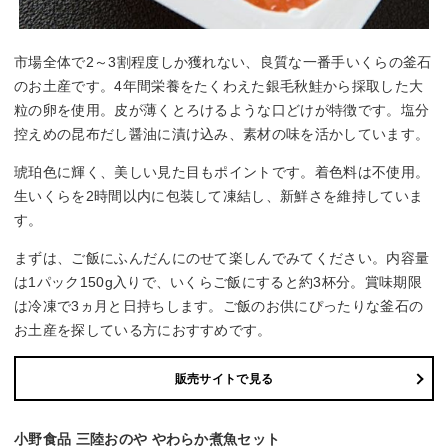
市場全体で2～3割程度しか獲れない、良質な一番手いくらの釜石
のお土産です。4年間栄養をたくわえた銀毛秋鮭から採取した大
粒の卵を使用。皮が薄くとろけるような口どけが特徴です。塩分
控えめの昆布だし醤油に漬け込み、素材の味を活かしています。
琥珀色に輝く、美しい見た目もポイントです。着色料は不使用。
生いくらを2時間以内に包装して凍結し、新鮮さを維持していま
す。
まずは、ご飯にふんだんにのせて楽しんでみてください。内容量
は1パック150g入りで、いくらご飯にすると約3杯分。賞味期限
は冷凍で3ヵ月と日持ちします。ご飯のお供にぴったりな釜石の
お土産を探している方におすすめです。
販売サイトで見る
小野食品 三陸おのや やわらか煮魚セット