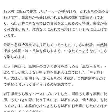
1950年に釜石で創業したメーカーが手がける、たれもちの詰め合
わせです。創業時から受け継がれる伝統の技術で製造されてお
り、石臼と杵つきならではの食感を楽しめるのが特徴。密度が高
く弾力性があり、雑煮などに入れても溶けにくいもちに仕上げて
います。
最新の急速冷凍技術を採用しているのもおいしさの秘訣。自然解
凍後も鮮度・味・風味を保ちやすく、つきたてのようなおいしさ
を楽しめます。
セット内容は、黒胡麻のコクと香りを楽しめる「黒胡麻もち」・
釜石でしか味わえない甲子柿を白あん仕立てにした「甲子柿も
ち」のほか、胡桃もち・あんもちの計4種類。自然解凍するだけ
で手軽においしく食べられるのが魅力です。
岩手県産もち米をベースにブレンドした、国産もち米を原料に使
用。もちつきの際に使う手水には、釜石の名水「仙人秘水」を使
っています。本格的な杵つきもちを釜石のお土産にしたい方はチ
ェックしてみてください。