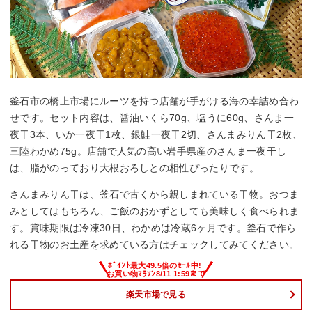
釜石市の橋上市場にルーツを持つ店舗が手がける海の幸詰め合わ
せです。セット内容は、醤油いくら70g、塩うに60g、さんま一
夜干3本、いか一夜干1枚、銀鮭一夜干2切、さんまみりん干2枚、
三陸わかめ75g。店舗で人気の高い岩手県産のさんま一夜干し
は、脂がのっており大根おろしとの相性ぴったりです。
さんまみりん干は、釜石で古くから親しまれている干物。おつま
みとしてはもちろん、ご飯のおかずとしても美味しく食べられま
す。賞味期限は冷凍30日、わかめは冷蔵6ヶ月です。釜石で作ら
れる干物のお土産を求めている方はチェックしてみてください。
楽天市場で見る