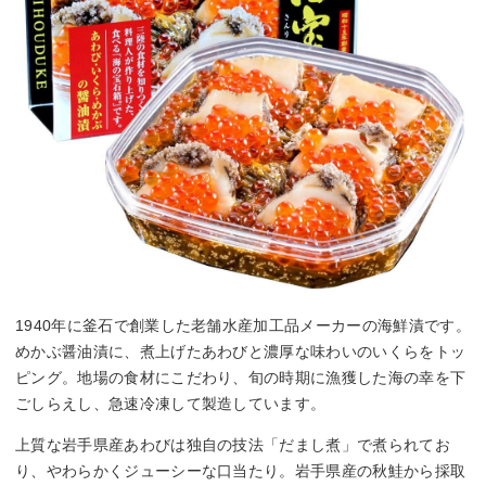
1940年に釜石で創業した老舗水産加工品メーカーの海鮮漬です。
めかぶ醤油漬に、煮上げたあわびと濃厚な味わいのいくらをトッ
ピング。地場の食材にこだわり、旬の時期に漁獲した海の幸を下
ごしらえし、急速冷凍して製造しています。
上質な岩手県産あわびは独自の技法「だまし煮」で煮られてお
り、やわらかくジューシーな口当たり。岩手県産の秋鮭から採取