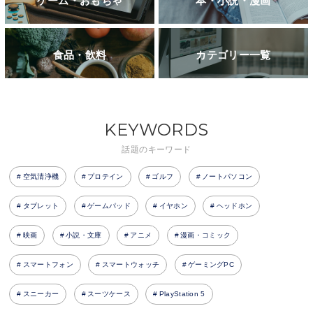
ゲーム・おもちゃ
本・小説・漫画
食品・飲料
カテゴリー一覧
KEYWORDS
話題のキーワード
空気清浄機
プロテイン
ゴルフ
ノートパソコン
タブレット
ゲームパッド
イヤホン
ヘッドホン
映画
小説・文庫
アニメ
漫画・コミック
スマートフォン
スマートウォッチ
ゲーミングPC
スニーカー
スーツケース
PlayStation 5