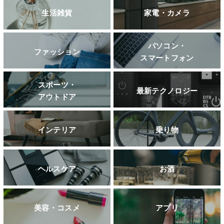
生活雑貨
家電・カメラ
パソコン・
ファッション
スマートフォン
スポーツ・
最新テクノロジー
アウトドア
インテリア
乗り物
ヘルスケア
お酒
美容・コスメ
アプリ