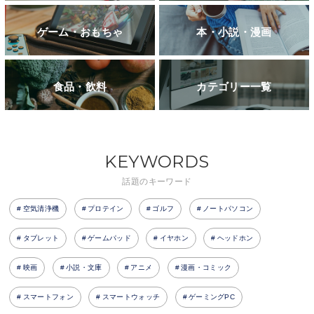
ゲーム・おもちゃ
本・小説・漫画
食品・飲料
カテゴリー一覧
KEYWORDS
話題のキーワード
空気清浄機
プロテイン
ゴルフ
ノートパソコン
タブレット
ゲームパッド
イヤホン
ヘッドホン
映画
小説・文庫
アニメ
漫画・コミック
スマートフォン
スマートウォッチ
ゲーミングPC