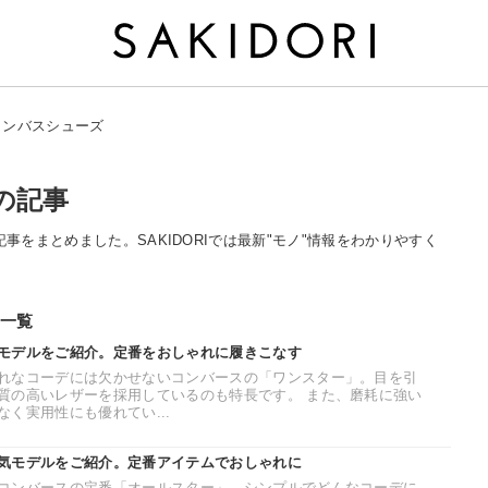
ャンバスシューズ
の記事
記事をまとめました。SAKIDORIでは最新"モノ"情報をわかりやすく
一覧
モデルをご紹介。定番をおしゃれに履きこなす
れなコーデには欠かせないコンバースの「ワンスター」。目を引
質の高いレザーを採用しているのも特長です。 また、磨耗に強い
く実用性にも優れてい...
気モデルをご紹介。定番アイテムでおしゃれに
コンバースの定番「オールスター」。シンプルでどんなコーデに