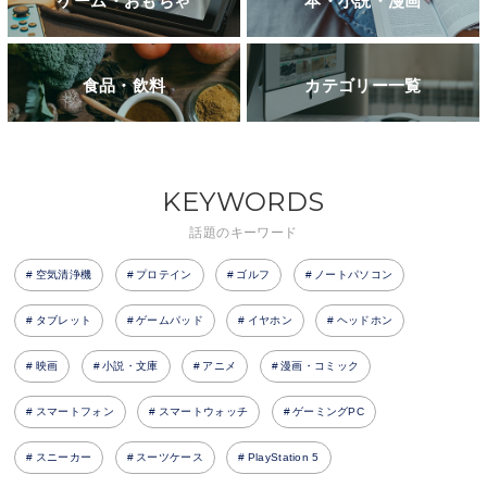
ゲーム・おもちゃ
本・小説・漫画
食品・飲料
カテゴリー一覧
KEYWORDS
話題のキーワード
空気清浄機
プロテイン
ゴルフ
ノートパソコン
タブレット
ゲームパッド
イヤホン
ヘッドホン
映画
小説・文庫
アニメ
漫画・コミック
スマートフォン
スマートウォッチ
ゲーミングPC
スニーカー
スーツケース
PlayStation 5