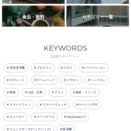
食品・飲料
カテゴリー一覧
KEYWORDS
話題のキーワード
空気清浄機
プロテイン
ゴルフ
ノートパソコン
タブレット
ゲームパッド
イヤホン
ヘッドホン
映画
小説・文庫
アニメ
漫画・コミック
スマートフォン
スマートウォッチ
ゲーミングPC
スニーカー
スーツケース
PlayStation 5
リュックサック(バックパック)
除湿機