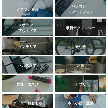
パソコン・
ファッション
スマートフォン
スポーツ・
最新テクノロジー
アウトドア
インテリア
乗り物
ヘルスケア
お酒
美容・コスメ
アプリ
ゲーム・おもちゃ
本・小説・漫画