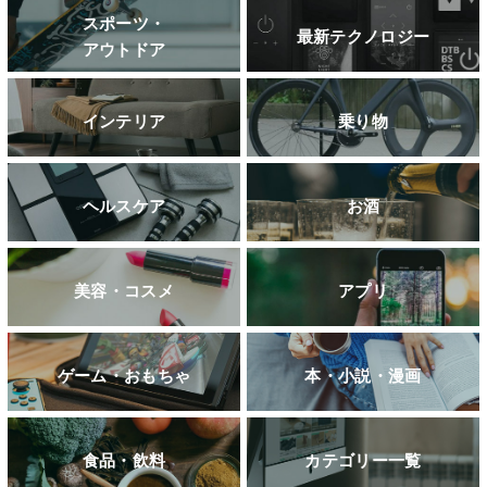
スポーツ・
最新テクノロジー
アウトドア
インテリア
乗り物
ヘルスケア
お酒
美容・コスメ
アプリ
ゲーム・おもちゃ
本・小説・漫画
食品・飲料
カテゴリー一覧