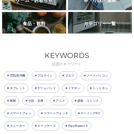
ゲーム・おもちゃ
本・小説・漫画
食品・飲料
カテゴリー一覧
KEYWORDS
話題のキーワード
空気清浄機
プロテイン
ゴルフ
ノートパソコン
タブレット
ゲームパッド
イヤホン
ヘッドホン
映画
小説・文庫
アニメ
漫画・コミック
スマートフォン
スマートウォッチ
ゲーミングPC
スニーカー
スーツケース
PlayStation 5