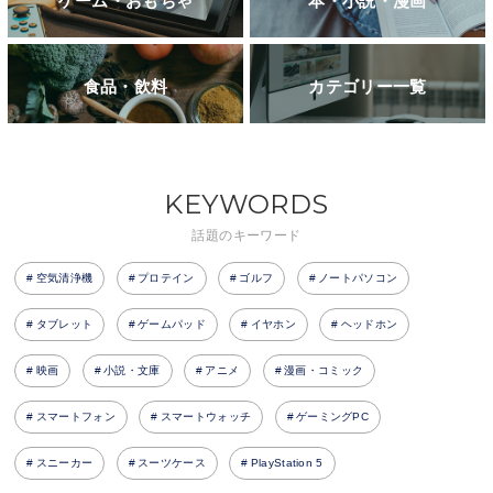
ゲーム・おもちゃ
本・小説・漫画
食品・飲料
カテゴリー一覧
KEYWORDS
話題のキーワード
空気清浄機
プロテイン
ゴルフ
ノートパソコン
タブレット
ゲームパッド
イヤホン
ヘッドホン
映画
小説・文庫
アニメ
漫画・コミック
スマートフォン
スマートウォッチ
ゲーミングPC
スニーカー
スーツケース
PlayStation 5