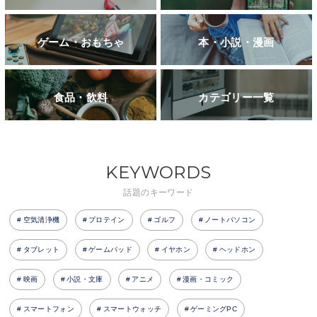
ゲーム・おもちゃ
本・小説・漫画
食品・飲料
カテゴリー一覧
KEYWORDS
話題のキーワード
空気清浄機
プロテイン
ゴルフ
ノートパソコン
タブレット
ゲームパッド
イヤホン
ヘッドホン
映画
小説・文庫
アニメ
漫画・コミック
スマートフォン
スマートウォッチ
ゲーミングPC