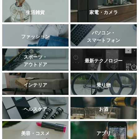
生活雑貨
家電・カメラ
パソコン・
ファッション
スマートフォン
スポーツ・
最新テクノロジー
アウトドア
インテリア
乗り物
ヘルスケア
お酒
美容・コスメ
アプリ