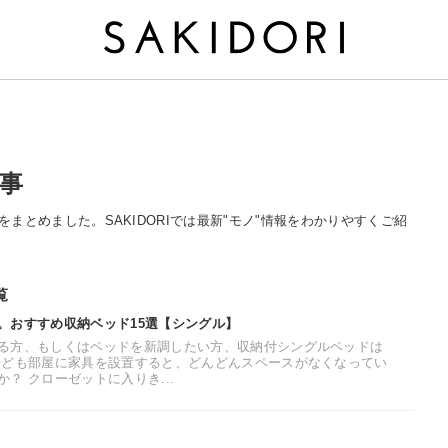
記事
る記事をまとめました。SAKIDORIでは最新"モノ"情報をわかりやすくご紹
覧
。おすすめ収納ベッド15選【シングル】
る方、もしくはベッドを新調したい方、収納付シングルベッドは
子ども部屋に家具を設置すると、どんどんスペースがなくなってい
？ クローゼットに入りき...