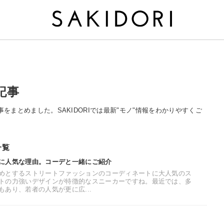
記事
る記事をまとめました。SAKIDORIでは最新"モノ"情報をわかりやすくご
一覧
に人気な理由。コーデと一緒にご紹介
めとするストリートファッションのコーディネートに大人気のス
トの力強いデザインが特徴的なスニーカーですね。最近では、多
あり、若者の人気が更に広...