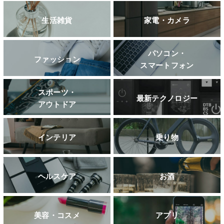
生活雑貨
家電・カメラ
パソコン・
ファッション
スマートフォン
スポーツ・
最新テクノロジー
アウトドア
インテリア
乗り物
ヘルスケア
お酒
美容・コスメ
アプリ