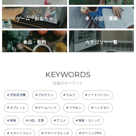
ゲーム・おもちゃ
本・小説・漫画
食品・飲料
カテゴリー一覧
KEYWORDS
話題のキーワード
空気清浄機
プロテイン
ゴルフ
ノートパソコン
タブレット
ゲームパッド
イヤホン
ヘッドホン
映画
小説・文庫
アニメ
漫画・コミック
スマートフォン
スマートウォッチ
ゲーミングPC