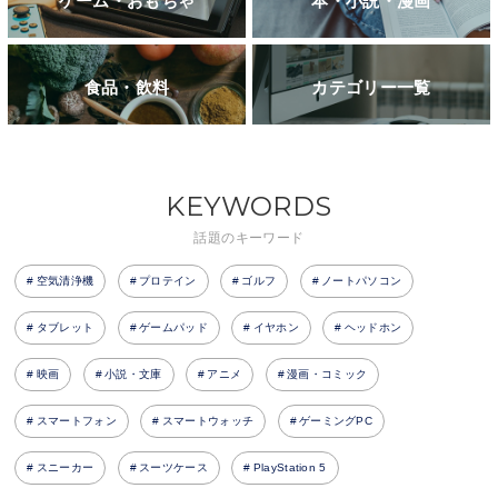
ゲーム・おもちゃ
本・小説・漫画
食品・飲料
カテゴリー一覧
KEYWORDS
話題のキーワード
空気清浄機
プロテイン
ゴルフ
ノートパソコン
タブレット
ゲームパッド
イヤホン
ヘッドホン
映画
小説・文庫
アニメ
漫画・コミック
スマートフォン
スマートウォッチ
ゲーミングPC
スニーカー
スーツケース
PlayStation 5