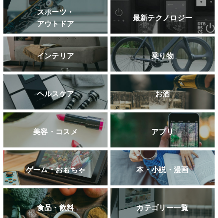
スポーツ・
最新テクノロジー
アウトドア
インテリア
乗り物
ヘルスケア
お酒
美容・コスメ
アプリ
ゲーム・おもちゃ
本・小説・漫画
食品・飲料
カテゴリー一覧