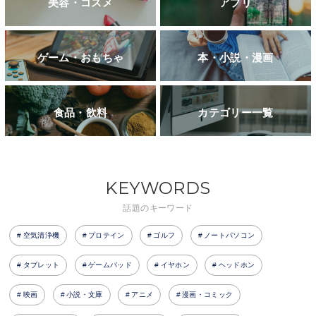
美容・コスメ
アプリ
ゲーム・おもちゃ
本・小説・漫画
食品・飲料
カテゴリー一覧
KEYWORDS
話題のキーワード
空気清浄機
プロテイン
ゴルフ
ノートパソコン
タブレット
ゲームパッド
イヤホン
ヘッドホン
映画
小説・文庫
アニメ
漫画・コミック