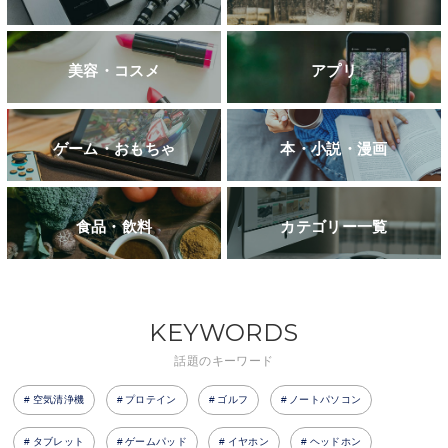
美容・コスメ
アプリ
ゲーム・おもちゃ
本・小説・漫画
食品・飲料
カテゴリー一覧
KEYWORDS
話題のキーワード
空気清浄機
プロテイン
ゴルフ
ノートパソコン
タブレット
ゲームパッド
イヤホン
ヘッドホン