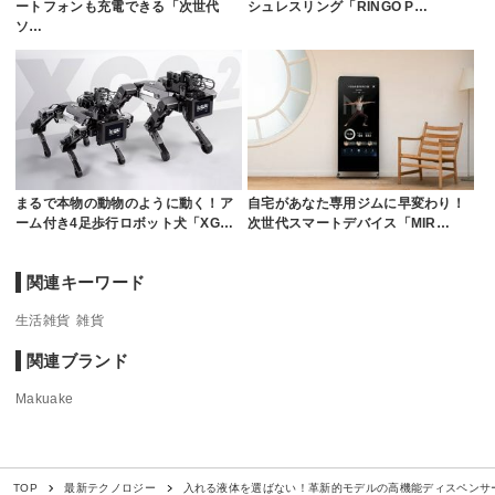
ートフォンも充電できる「次世代
シュレスリング「RINGO P…
ソ…
まるで本物の動物のように動く！ア
自宅があなた専用ジムに早変わり！
ーム付き4足歩行ロボット犬「XG…
次世代スマートデバイス「MIR…
関連キーワード
生活雑貨
雑貨
関連ブランド
Makuake
入れる液体を選ばない！革新的モデルの高機能ディスペンサー「
TOP
最新テクノロジー