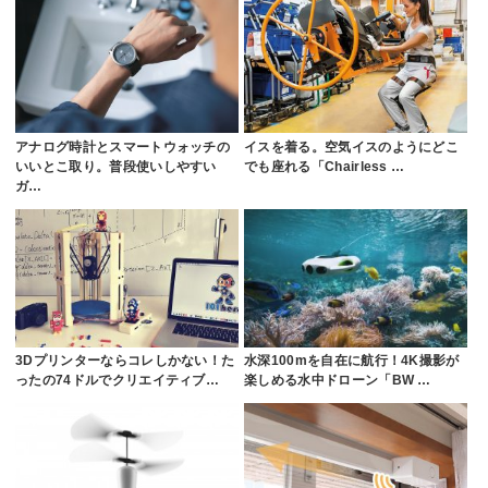
アナログ時計とスマートウォッチの
イスを着る。空気イスのようにどこ
いいとこ取り。普段使いしやすい
でも座れる「Chairless …
ガ…
3Dプリンターならコレしかない！た
水深100mを自在に航行！4K撮影が
ったの74ドルでクリエイティブ…
楽しめる水中ドローン「BW …