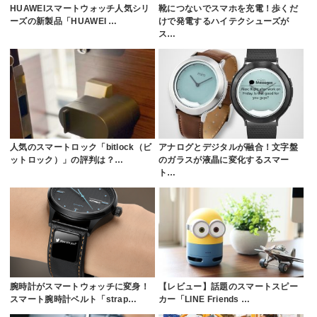
HUAWEIスマートウォッチ人気シリ
靴につないでスマホを充電！歩くだ
ーズの新製品「HUAWEI …
けで発電するハイテクシューズが
ス…
人気のスマートロック「bitlock（ビ
アナログとデジタルが融合！文字盤
ットロック）」の評判は？…
のガラスが液晶に変化するスマー
ト…
腕時計がスマートウォッチに変身！
【レビュー】話題のスマートスピー
スマート腕時計ベルト「strap…
カー「LINE Friends …