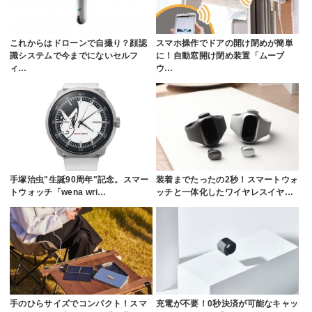
これからはドローンで自撮り？顔認
スマホ操作でドアの開け閉めが簡単
識システムで今までにないセルフ
に！自動窓開け閉め装置「ムーブ
ィ…
ウ…
手塚治虫"生誕90周年"記念。スマー
装着までたったの2秒！スマートウォ
トウォッチ「wena wri…
ッチと一体化したワイヤレスイヤ…
手のひらサイズでコンパクト！スマ
充電が不要！0秒決済が可能なキャッ