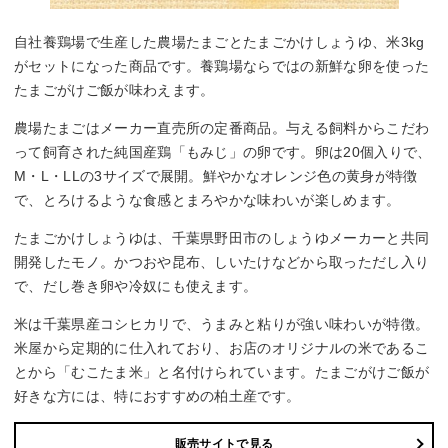
自社養鶏場で生産した農場たまごとたまごかけしょうゆ、米3kg
がセットになった商品です。養鶏場ならではの新鮮な卵を使った
たまごがけご飯が味わえます。
農場たまごはメーカー直売所の定番商品。与える飼料からこだわ
って飼育された純国産鶏「もみじ」の卵です。卵は20個入りで、
M・L・LLの3サイズで展開。鮮やかなオレンジ色の黄身が特徴
で、とろけるような食感とまろやかな味わいが楽しめます。
たまごかけしょうゆは、千葉県野田市のしょうゆメーカーと共同
開発したモノ。かつおや昆布、しいたけなどから取っただし入り
で、だし巻き卵や冷奴にも使えます。
米は千葉県産コシヒカリで、うまみと粘りが強い味わいが特徴。
米屋から定期的に仕入れており、お店のオリジナルの米であるこ
とから「むこたま米」と名付けられています。たまごがけご飯が
好きな方には、特におすすめの柏土産です。
販売サイトで見る