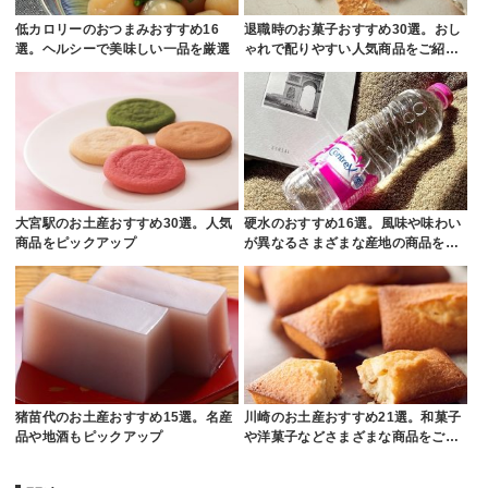
低カロリーのおつまみおすすめ16
退職時のお菓子おすすめ30選。おし
選。ヘルシーで美味しい一品を厳選
ゃれで配りやすい人気商品をご紹…
大宮駅のお土産おすすめ30選。人気
硬水のおすすめ16選。風味や味わい
商品をピックアップ
が異なるさまざまな産地の商品を…
猪苗代のお土産おすすめ15選。名産
川崎のお土産おすすめ21選。和菓子
品や地酒もピックアップ
や洋菓子などさまざまな商品をご…