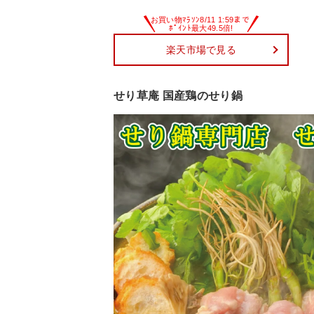
楽天市場で見る
せり草庵 国産鶏のせり鍋