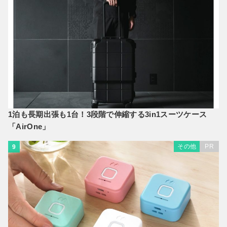
1泊も長期出張も1台！3段階で伸縮する3in1スーツケース
「AirOne」
その他
PR
9