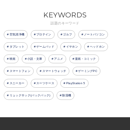
KEYWORDS
話題のキーワード
空気清浄機
プロテイン
ゴルフ
ノートパソコン
タブレット
ゲームパッド
イヤホン
ヘッドホン
映画
小説・文庫
アニメ
漫画・コミック
スマートフォン
スマートウォッチ
ゲーミングPC
スニーカー
スーツケース
PlayStation 5
リュックサック(バックパック)
除湿機