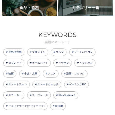
食品・飲料
カテゴリー一覧
KEYWORDS
話題のキーワード
空気清浄機
プロテイン
ゴルフ
ノートパソコン
タブレット
ゲームパッド
イヤホン
ヘッドホン
映画
小説・文庫
アニメ
漫画・コミック
スマートフォン
スマートウォッチ
ゲーミングPC
スニーカー
スーツケース
PlayStation 5
リュックサック(バックパック)
除湿機