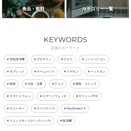
食品・飲料
カテゴリー一覧
KEYWORDS
話題のキーワード
空気清浄機
プロテイン
ゴルフ
ノートパソコン
タブレット
ゲームパッド
イヤホン
ヘッドホン
映画
小説・文庫
アニメ
漫画・コミック
スマートフォン
スマートウォッチ
ゲーミングPC
スニーカー
スーツケース
PlayStation 5
リュックサック(バックパック)
除湿機