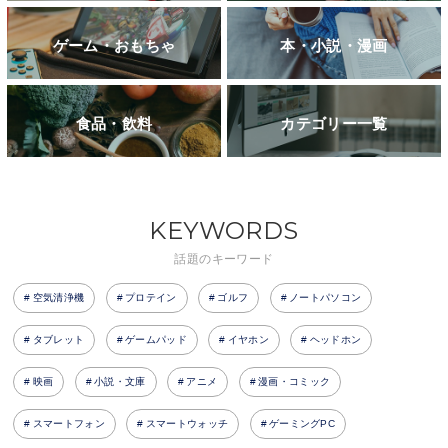
ゲーム・おもちゃ
本・小説・漫画
食品・飲料
カテゴリー一覧
KEYWORDS
話題のキーワード
空気清浄機
プロテイン
ゴルフ
ノートパソコン
タブレット
ゲームパッド
イヤホン
ヘッドホン
映画
小説・文庫
アニメ
漫画・コミック
スマートフォン
スマートウォッチ
ゲーミングPC