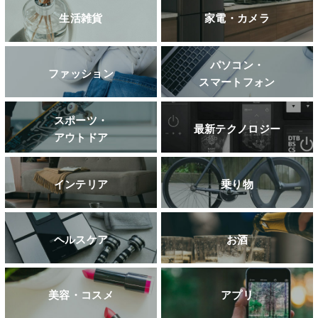
生活雑貨
家電・カメラ
パソコン・
ファッション
スマートフォン
スポーツ・
最新テクノロジー
アウトドア
インテリア
乗り物
ヘルスケア
お酒
美容・コスメ
アプリ