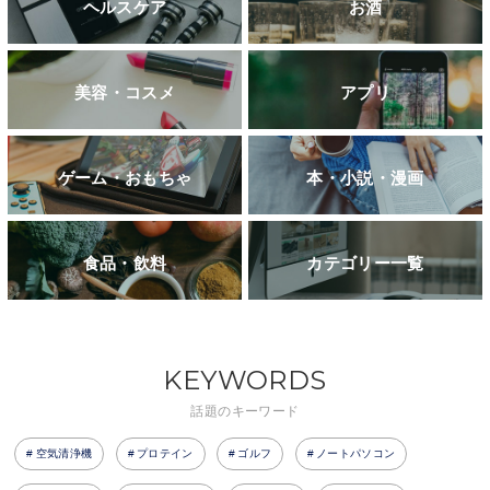
ヘルスケア
お酒
美容・コスメ
アプリ
ゲーム・おもちゃ
本・小説・漫画
食品・飲料
カテゴリー一覧
KEYWORDS
話題のキーワード
空気清浄機
プロテイン
ゴルフ
ノートパソコン