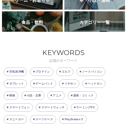
ゲーム・おもちゃ
本・小説・漫画
食品・飲料
カテゴリー一覧
KEYWORDS
話題のキーワード
空気清浄機
プロテイン
ゴルフ
ノートパソコン
タブレット
ゲームパッド
イヤホン
ヘッドホン
映画
小説・文庫
アニメ
漫画・コミック
スマートフォン
スマートウォッチ
ゲーミングPC
スニーカー
スーツケース
PlayStation 5