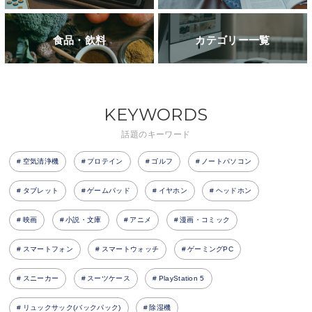
食品・飲料
カテゴリー一覧
KEYWORDS
話題のキーワード
空気清浄機
プロテイン
ゴルフ
ノートパソコン
タブレット
ゲームパッド
イヤホン
ヘッドホン
映画
小説・文庫
アニメ
漫画・コミック
スマートフォン
スマートウォッチ
ゲーミングPC
スニーカー
スーツケース
PlayStation 5
リュックサック(バックパック)
除湿機