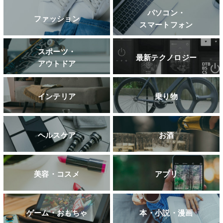
パソコン・
ファッション
スマートフォン
スポーツ・
最新テクノロジー
アウトドア
インテリア
乗り物
ヘルスケア
お酒
美容・コスメ
アプリ
ゲーム・おもちゃ
本・小説・漫画