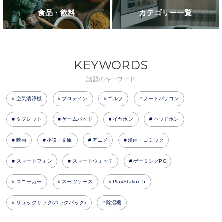
食品・飲料
カテゴリー一覧
KEYWORDS
話題のキーワード
空気清浄機
プロテイン
ゴルフ
ノートパソコン
タブレット
ゲームパッド
イヤホン
ヘッドホン
映画
小説・文庫
アニメ
漫画・コミック
スマートフォン
スマートウォッチ
ゲーミングPC
スニーカー
スーツケース
PlayStation 5
リュックサック(バックパック)
除湿機