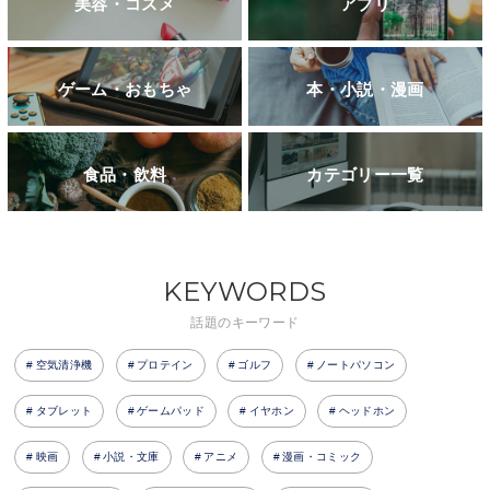
美容・コスメ
アプリ
ゲーム・おもちゃ
本・小説・漫画
食品・飲料
カテゴリー一覧
KEYWORDS
話題のキーワード
空気清浄機
プロテイン
ゴルフ
ノートパソコン
タブレット
ゲームパッド
イヤホン
ヘッドホン
映画
小説・文庫
アニメ
漫画・コミック