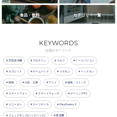
食品・飲料
カテゴリー一覧
KEYWORDS
話題のキーワード
空気清浄機
プロテイン
ゴルフ
ノートパソコン
タブレット
ゲームパッド
イヤホン
ヘッドホン
映画
小説・文庫
アニメ
漫画・コミック
スマートフォン
スマートウォッチ
ゲーミングPC
スニーカー
スーツケース
PlayStation 5
リュックサック(バックパック)
除湿機