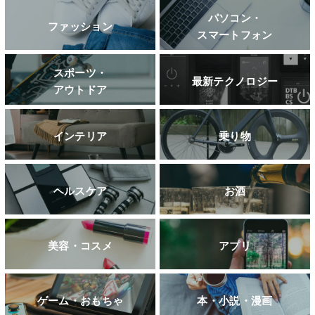
パソコン・
ファッション
スマートフォン
スポーツ・
最新テクノロジー
アウトドア
インテリア
乗り物
ヘルスケア
お酒
美容・コスメ
アプリ
ゲーム・おもちゃ
本・小説・漫画