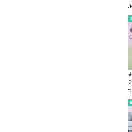
デ
で
1