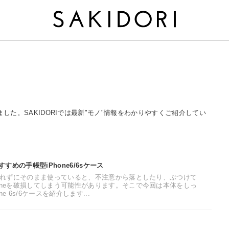
とめました。SAKIDORIでは最新"モノ"情報をわかりやすくご紹介してい
めの手帳型iPhone6/6sケース
に入れずにそのまま使っていると、不注意から落としたり、ぶつけて
oneを破損してしまう可能性があります。そこで今回は本体をしっ
 6s/6ケースを紹介します...