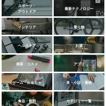
スポーツ・
最新テクノロジー
アウトドア
インテリア
乗り物
ヘルスケア
お酒
美容・コスメ
アプリ
ゲーム・おもちゃ
本・小説・漫画
食品・飲料
カテゴリー一覧