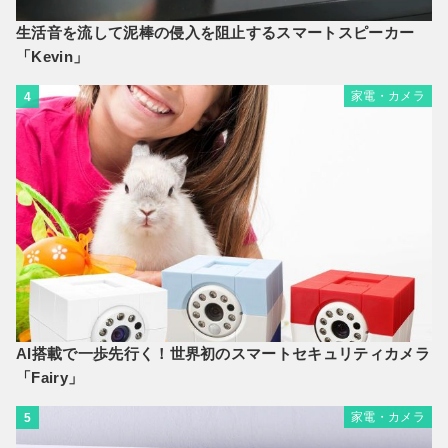
生活音を流して泥棒の侵入を阻止するスマートスピーカー
「Kevin」
家電・カメラ
4
AI搭載で一歩先行く！世界初のスマートセキュリティカメラ
「Fairy」
家電・カメラ
5