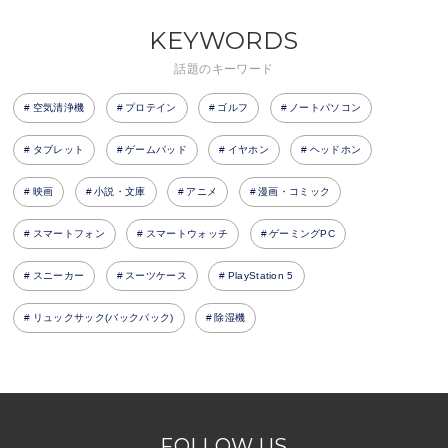
KEYWORDS
話題のキーワード
空気清浄機
プロテイン
ゴルフ
ノートパソコン
タブレット
ゲームパッド
イヤホン
ヘッドホン
映画
小説・文庫
アニメ
漫画・コミック
スマートフォン
スマートウォッチ
ゲーミングPC
スニーカー
スーツケース
PlayStation 5
リュックサック(バックパック)
除湿機
FOLLOW US