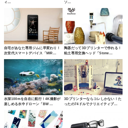
ィ…
ソ…
自宅があなた専用ジムに早変わり！
陶器だって3Dプリンターで作れる！
次世代スマートデバイス「MIR…
粘土専用交換ヘッド「Stone…
水深100mを自在に航行！4K撮影が
3Dプリンターならコレしかない！た
楽しめる水中ドローン「BW …
ったの74ドルでクリエイティブ…