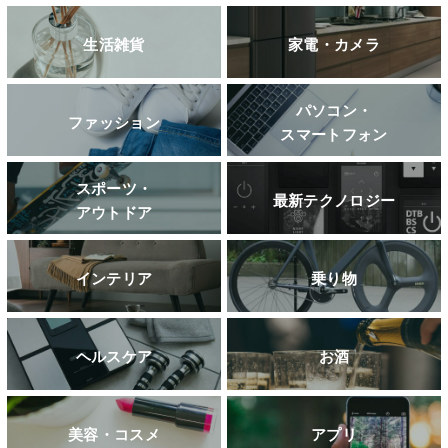
生活雑貨
家電・カメラ
パソコン・
ファッション
スマートフォン
スポーツ・
最新テクノロジー
アウトドア
インテリア
乗り物
ヘルスケア
お酒
美容・コスメ
アプリ