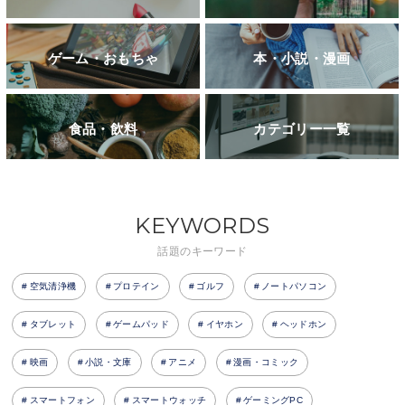
ゲーム・おもちゃ
本・小説・漫画
食品・飲料
カテゴリー一覧
KEYWORDS
話題のキーワード
空気清浄機
プロテイン
ゴルフ
ノートパソコン
タブレット
ゲームパッド
イヤホン
ヘッドホン
映画
小説・文庫
アニメ
漫画・コミック
スマートフォン
スマートウォッチ
ゲーミングPC