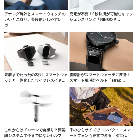
アナログ時計とスマートウォッチの
充電が不要！0秒決済が可能なキャッ
いいとこ取り。普段使いしやすい
シュレスリング「RINGO P…
ガ…
装着までたったの2秒！スマートウォ
腕時計がスマートウォッチに変身！
ッチと一体化したワイヤレスイヤ…
スマート腕時計ベルト「strap…
これからはドローンで自撮り？顔認
手のひらサイズでコンパクト！スマ
識システムで今までにないセルフ
ートフォンも充電できる「次世代