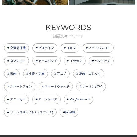
KEYWORDS
話題のキーワード
空気清浄機
プロテイン
ゴルフ
ノートパソコン
タブレット
ゲームパッド
イヤホン
ヘッドホン
映画
小説・文庫
アニメ
漫画・コミック
スマートフォン
スマートウォッチ
ゲーミングPC
スニーカー
スーツケース
PlayStation 5
リュックサック(バックパック)
除湿機