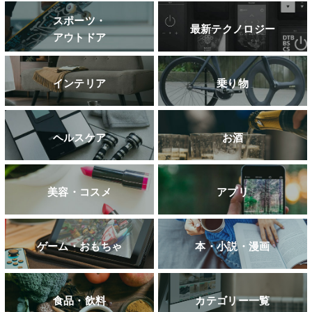
スポーツ・
最新テクノロジー
アウトドア
インテリア
乗り物
ヘルスケア
お酒
美容・コスメ
アプリ
ゲーム・おもちゃ
本・小説・漫画
食品・飲料
カテゴリー一覧