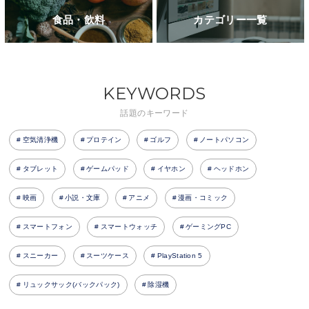
食品・飲料
カテゴリー一覧
KEYWORDS
話題のキーワード
空気清浄機
プロテイン
ゴルフ
ノートパソコン
タブレット
ゲームパッド
イヤホン
ヘッドホン
映画
小説・文庫
アニメ
漫画・コミック
スマートフォン
スマートウォッチ
ゲーミングPC
スニーカー
スーツケース
PlayStation 5
リュックサック(バックパック)
除湿機