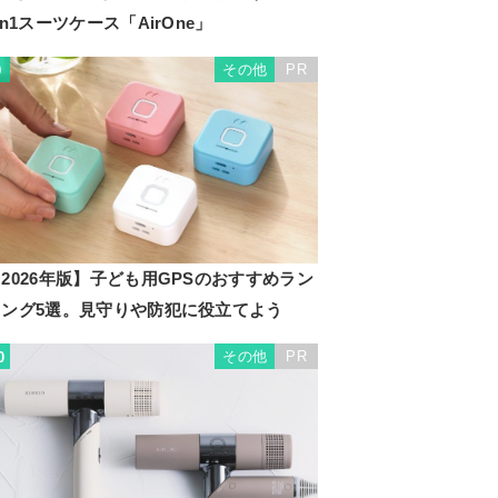
in1スーツケース「AirOne」
その他
PR
9
2026年版】子ども用GPSのおすすめラン
キング5選。見守りや防犯に役立てよう
その他
PR
0