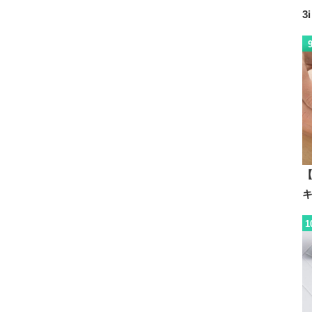
3
【
1