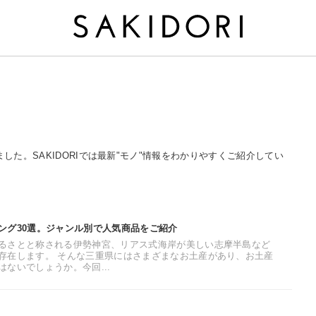
ました。SAKIDORIでは最新"モノ"情報をわかりやすくご紹介してい
ング30選。ジャンル別で人気商品をご紹介
るさとと称される伊勢神宮、リアス式海岸が美しい志摩半島など
存在します。 そんな三重県にはさまざまなお土産があり、お土産
ないでしょうか。今回...