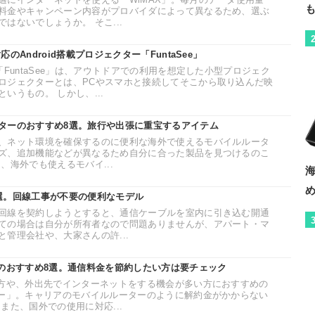
料金やキャンペーン内容がプロバイダによって異なるため、選ぶ
はないでしょうか。 そこ...
のAndroid搭載プロジェクター「FuntaSee」
「FuntaSee」は、アウトドアでの利用を想定した小型プロジェク
ロジェクターとは、PCやスマホと接続してそこから取り込んだ映
いうもの。 しかし、...
ターのおすすめ8選。旅行や出張に重宝するアイテム
、ネット環境を確保するのに便利な海外で使えるモバイルルータ
ズ、追加機能などが異なるため自分に合った製品を見つけるのこ
、海外でも使えるモバイ...
選。回線工事が不要の便利なモデル
回線を契約しようとすると、通信ケーブルを室内に引き込む開通
ての場合は自分が所有者なので問題ありませんが、アパート・マ
管理会社や、大家さんの許...
ーのおすすめ8選。通信料金を節約したい方は要チェック
い方や、外出先でインターネットをする機会が多い方におすすめの
ター」。キャリアのモバイルルーターのように解約金がかからない
また、国外での使用に対応...