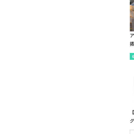
ア
搭
【