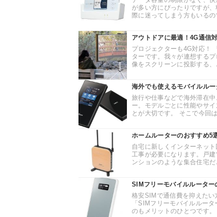
が多い方にぴったりですが、
際に迷ってしまう方もいるので
アウトドアに最適！4G通信対応
プロジェクターも4G対応！ 
ターです。我々が連想するプ
像をスクリーンに投影する、と
海外でも使えるモバイルルー
旅行や仕事などで海外滞在中
ー。モデルごとに性能やサイ
とが大切です。 そこで今回は
ホームルーターのおすすめ5
自宅に新しくインターネット
工事が必要になります。戸建
ンションのような集合住宅だと
SIMフリーモバイルルータ
格安SIMで通信費を抑えた
「SIMフリーモバイルルー
のもメリットのひとつです。 