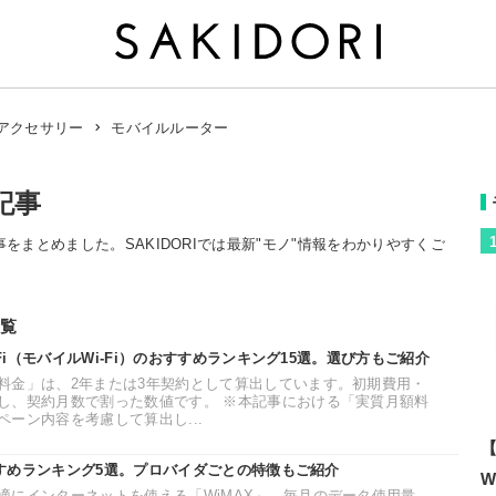
モバイルルーター
アクセサリー
記事
事をまとめました。SAKIDORIでは最新"モノ"情報をわかりやすくご
覧
-Fi（モバイルWi-Fi）のおすすめランキング15選。選び方もご紹介
料金」は、2年または3年契約として算出しています。初期費用・
し、契約月数で割った数値です。 ※本記事における「実質月額料
ーン内容を考慮して算出し...
【
おすすめランキング5選。プロバイダごとの特徴もご紹介
W
適にインターネットを使える「WiMAX」。毎月のデータ使用量